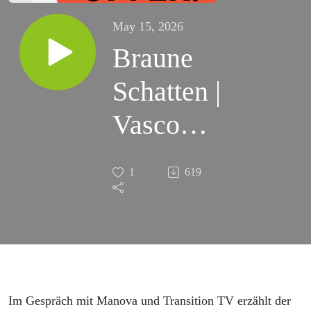
May 15, 2026
Braune
Schatten |
Vasco
Kintzel und
1
619
Elisa
Gratias im
MANOVA-
Gespräch
Im Gespräch mit Manova und Transition TV erzählt der